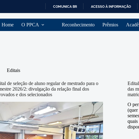
COMUNICA BR
ACESSO À INFORMAÇÃO
I
R
Home
O PPCA
Reconhecimento
Prêmios
Acadê
P
A
R
A
O
C
O
N
Editais
T
E
Ú
ital de seleção de aluno regular de mestrado para o
Edita
D
mestre 2026/2: divulgação da relação final dos
das m
O
rovados e dos selecionados
matri
O per
(quer
semes
quais
dispo