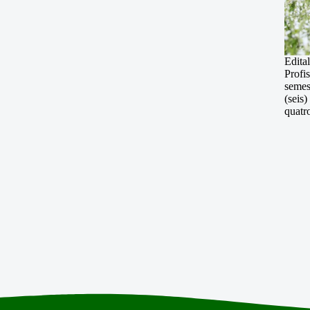
Edita
Profi
semes
(seis)
quatr