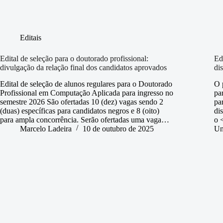
Editais
Edital de seleção para o doutorado profissional:
Ed
divulgação da relação final dos candidatos aprovados
dis
Edital de seleção de alunos regulares para o Doutorado
O 
Profissional em Computação Aplicada para ingresso no
pa
semestre 2026 São ofertadas 10 (dez) vagas sendo 2
pa
(duas) específicas para candidatos negros e 8 (oito)
di
para ampla concorrência. Serão ofertadas uma vaga…
o 
Marcelo Ladeira
10 de outubro de 2025
Un