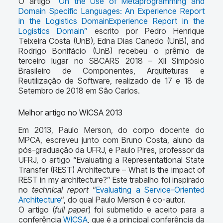
O artigo
“On the Use of Metaprogramming and
Domain Specific Languages: An Experience Report
in the Logistics DomainExperience Report in the
Logistics Domain”
escrito por Pedro Henrique
Teixeira Costa (UnB), Edna Dias Canedo (UnB), and
Rodrigo Bonifácio (UnB) recebeu o prêmio de
terceiro lugar no SBCARS 2018 – XII Simpósio
Brasileiro de Componentes, Arquiteturas e
Reutilização de Software, realizado de 17 e 18 de
Setembro de 2018 em São Carlos.
Melhor artigo no WICSA 2013
Em 2013, Paulo Merson, do corpo docente do
MPCA, escreveu junto com Bruno Costa, aluno da
pós-graduação da UFRJ, e Paulo Pires, professor da
UFRJ, o artigo “Evaluating a Representational State
Transfer (REST) Architecture – What is the impact of
REST in my architecture?” Este trabalho foi inspirado
no
technical report
“
Evaluating a Service-Oriented
Architecture
“, do qual Paulo Merson é co-autor.
O artigo (
full paper
) foi submetido e aceito para a
conferência
WICSA
, que é a principal conferência da