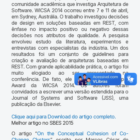
comunidade acadêmica que investiga Arquitetura de
Software. WICSA 2014 ocorreu entre 7 e 11 de abril,
em Sydney, Austrália. O trabalho investigou decisões
de design em soluções baseadas em REST, com
ênfase no impacto positivo ou negativo dessas
decisões nos atributos de qualidade. A pesquisa
envolveu estudo da literatura, experimentos e
entrevistas com especialistas da indústria. Um dos
resultados foi um conjunto de guidelines para
criação e avaliação de arquiteturas baseadas em
REST. Com grande aplicabilidade prática, o artigo foi
muito elogiado ao ser apresentado na
conferência. De fato, ele recebeu o Best Paper
Award da WICSA 2014. Os autores foram
convidados a escrever uma versão estendida para o
Journal of Systems and Software (JSS), uma
publicação da Elsevier.
Clique aqui para Download do artigo completo.
Melhor artigo no SBES 2015
O artigo “
On the Conceptual Cohesion of Co-
Change Clusters
” escrito por Marcos César de