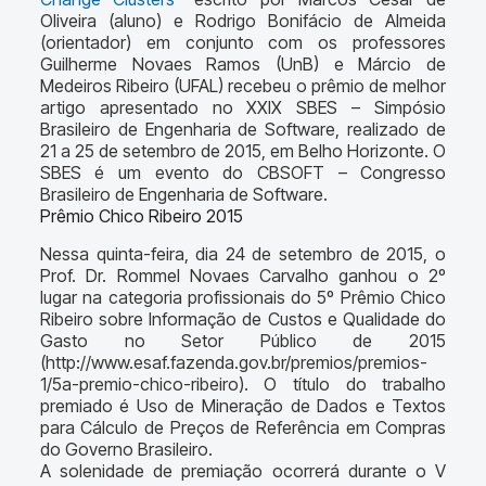
Oliveira (aluno) e Rodrigo Bonifácio de Almeida
(orientador) em conjunto com os professores
Guilherme Novaes Ramos (UnB) e Márcio de
Medeiros Ribeiro (UFAL) recebeu o prêmio de melhor
artigo apresentado no XXIX SBES – Simpósio
Brasileiro de Engenharia de Software, realizado de
21 a 25 de setembro de 2015, em Belho Horizonte. O
SBES é um evento do CBSOFT – Congresso
Brasileiro de Engenharia de Software.
Prêmio Chico Ribeiro 2015
Nessa quinta-feira, dia 24 de setembro de 2015, o
Prof. Dr. Rommel Novaes Carvalho ganhou o 2º
lugar na categoria profissionais do 5º Prêmio Chico
Ribeiro sobre Informação de Custos e Qualidade do
Gasto no Setor Público de 2015
(http://www.esaf.fazenda.gov.br/premios/premios-
1/5a-premio-chico-ribeiro). O título do trabalho
premiado é Uso de Mineração de Dados e Textos
para Cálculo de Preços de Referência em Compras
do Governo Brasileiro.
A solenidade de premiação ocorrerá durante o V