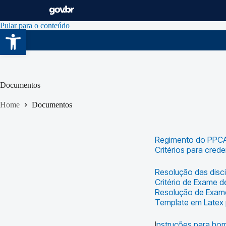
Pular para o conteúdo
Abrir a barra de ferramentas
Documentos
Home
Documentos
Regimento do PPC
Critérios para cre
Resolução das disci
Critério de Exame d
Resolução de Exam
Template em Latex 
I
nstruções para hom