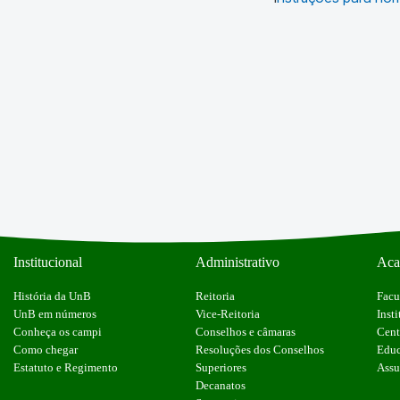
Institucional
Administrativo
Aca
História da UnB
Reitoria
Facu
UnB em números
Vice-Reitoria
Insti
Conheça os campi
Conselhos e câmaras
Cent
Como chegar
Resoluções dos Conselhos
Educ
Estatuto e Regimento
Superiores
Assu
Decanatos