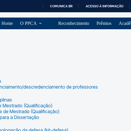
COMUNICA BR
ACESSO À INFORMAÇÃO
I
R
Home
O PPCA
Reconhecimento
Prêmios
Acadê
P
A
R
A
O
C
O
N
T
E
Ú
A
D
denciamento/descredenciamento de professores
O
plinas
e Mestrado (Qualificação)
e de Mestrad
o
(Qualificação)
para a Dissertação
ologação da defesa (kit-defesa)