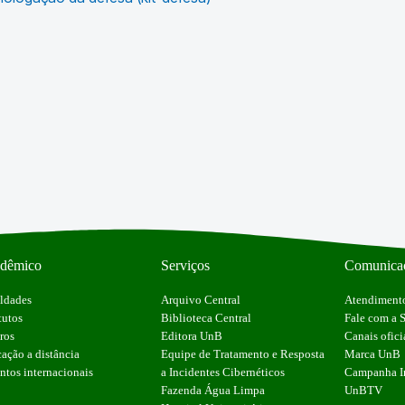
dêmico
Serviços
Comunica
ldades
Arquivo Central
Atendimento
tutos
Biblioteca Central
Fale com a
ros
Editora UnB
Canais ofici
ação a distância
Equipe de Tratamento e Resposta
Marca UnB
ntos internacionais
a Incidentes Cibernéticos
Campanha In
Fazenda Água Limpa
UnBTV