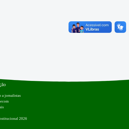
ção
 a jornalistas
 Secom
ais
stitucional 2026