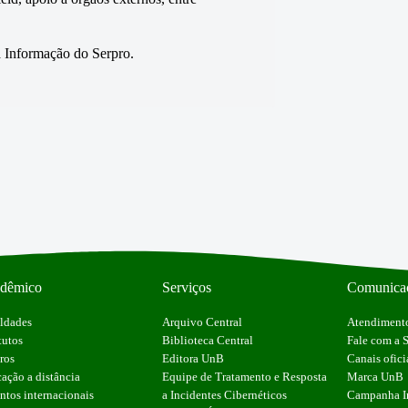
 Informação do Serpro.
dêmico
Serviços
Comunica
ldades
Arquivo Central
Atendimento
tutos
Biblioteca Central
Fale com a
ros
Editora UnB
Canais ofici
ação a distância
Equipe de Tratamento e Resposta
Marca UnB
ntos internacionais
a Incidentes Cibernéticos
Campanha In