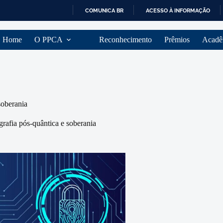
COMUNICA BR
ACESSO À INFORMAÇÃO
I
R
Home
O PPCA
Reconhecimento
Prêmios
Acadê
P
A
R
A
O
C
O
soberania
N
T
rafia pós-quântica e soberania
E
Ú
D
O