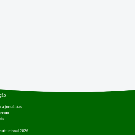
ção
 a jornalistas
 Secom
ais
stitucional 2026