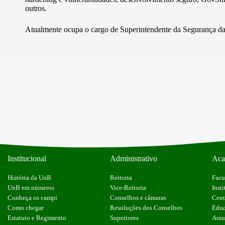
outros.
Atualmente ocupa o cargo de Superintendente da Segurança da
Institucional
Administrativo
Aca
História da UnB
Reitoria
Facu
UnB em números
Vice-Reitoria
Insti
Conheça os campi
Conselhos e câmaras
Cent
Como chegar
Resoluções dos Conselhos
Educ
Estatuto e Regimento
Superiores
Assu